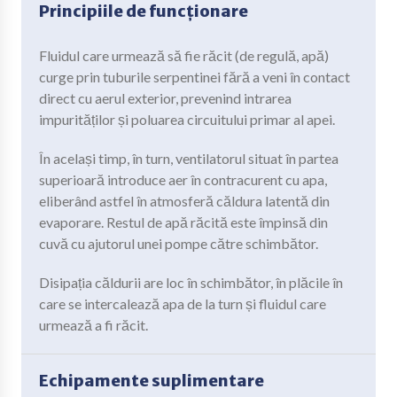
Principiile de funcționare
Fluidul care urmează să fie răcit (de regulă, apă)
curge prin tuburile serpentinei fără a veni în contact
direct cu aerul exterior, prevenind intrarea
impurităților și poluarea circuitului primar al apei.
În același timp, în turn, ventilatorul situat în partea
superioară introduce aer în contracurent cu apa,
eliberând astfel în atmosferă căldura latentă din
evaporare. Restul de apă răcită este împinsă din
cuvă cu ajutorul unei pompe către schimbător.
Disipația căldurii are loc în schimbător, în plăcile în
care se intercalează apa de la turn și fluidul care
urmează a fi răcit.
Echipamente suplimentare