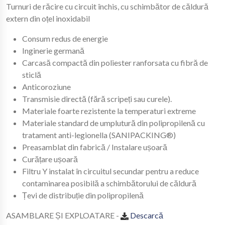
Turnuri de răcire cu circuit închis, cu schimbător de căldură
extern din oțel inoxidabil
Consum redus de energie
Inginerie germană
Carcasă compactă din poliester ranforsata cu fibră de
sticlă
Anticoroziune
Transmisie directă (fără scripeți sau curele).
Materiale foarte rezistente la temperaturi extreme
Materiale standard de umplutură din polipropilenă cu
tratament anti-legionella (SANIPACKING®)
Preasamblat din fabrică / Instalare ușoară
Curățare ușoară
Filtru Y instalat în circuitul secundar pentru a reduce
contaminarea posibilă a schimbătorului de căldură
Țevi de distribuție din polipropilenă
ASAMBLARE ȘI EXPLOATARE -
Descarcă