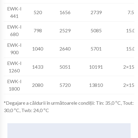
EWK-I
520
1656
2739
7.5
441
EWK-I
798
2529
5085
15.0
680
EWK-I
1040
2640
5701
15.0
900
EWK-I
1433
5051
10191
2×15.0
1260
EWK-I
2080
5720
13810
2×15.0
1800
*Degajare a căldurii în următoarele condiții: Tin: 35,0 ºC, Tout:
30,0 ºC, Twb: 24,0 ºC