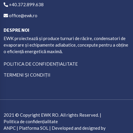
+40.372.899.638
office@ewk.ro
DESPRE NOI
EWK proiectează și produce turnuri de răcire, condensatori de
evaporare și echipamente adiabatice, concepute pentru a obține
o eficiență energetică maximă.
POLITICA DE CONFIDENȚIALITATE
TERMENI ȘI CONDIȚII
2021 © Copyright
EWK RO.
All rights Reserved. |
Politica de confidențialitate
ANPC
|
Platforma SOL
| Developed and designed by