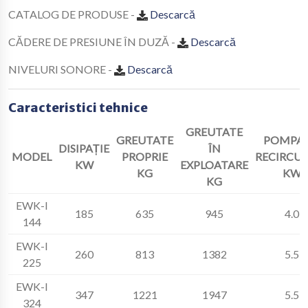
CATALOG DE PRODUSE -
Descarcă
CĂDERE DE PRESIUNE ÎN DUZĂ -
Descarcă
NIVELURI SONORE -
Descarcă
Caracteristici tehnice
GREUTATE
GREUTATE
POMPA 
DISIPAȚIE
ÎN
MODEL
PROPRIE
RECIRCU
KW
EXPLOATARE
KG
KW
KG
EWK-I
185
635
945
4.0
144
EWK-I
260
813
1382
5.5
225
EWK-I
347
1221
1947
5.5
324