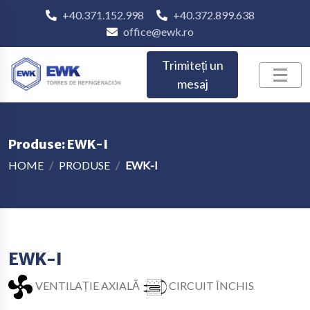
+40.371.152.998
+40.372.899.638
office@ewk.ro
Trimiteți un
mesaj
Produse: EWK-I
HOME
PRODUSE
EWK-I
EWK-I
VENTILAȚIE AXIALĂ
CIRCUIT ÎNCHIS